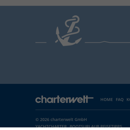
HOME
FAQ
K
© 2026 charterwelt GmbH
YACHTCHARTER
BOOTSURLAUB REISETIPPS