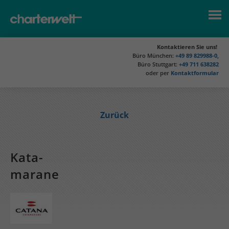
Kontaktieren Sie uns!
Büro München:
+49 89 829988-0
,
Büro Stuttgart:
+49 711 638282
oder per
Kontaktformular
Zurück
Kata­
marane