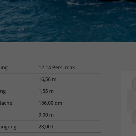
ung
12-14 Pers. max.
16,56 m
ang
1,55 m
fläche
186,00 qm
9,00 m
ängung
28,00 t