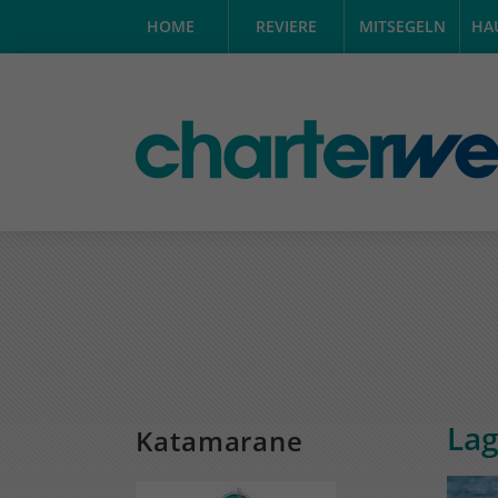
HOME
REVIERE
MITSEGELN
HA
Lag
Kata­marane