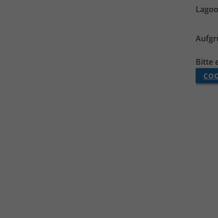
Lagoo
Aufgr
Bitte
COO