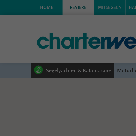
HOME
REVIERE
MITSEGELN
HA
Segelyachten & Katamarane
Motorb